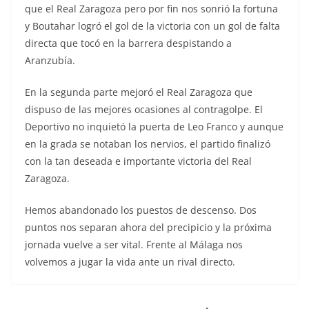
que el Real Zaragoza pero por fin nos sonrió la fortuna
y Boutahar logró el gol de la victoria con un gol de falta
directa que tocó en la barrera despistando a
Aranzubía.
En la segunda parte mejoró el Real Zaragoza que
dispuso de las mejores ocasiones al contragolpe. El
Deportivo no inquietó la puerta de Leo Franco y aunque
en la grada se notaban los nervios, el partido finalizó
con la tan deseada e importante victoria del Real
Zaragoza.
Hemos abandonado los puestos de descenso. Dos
puntos nos separan ahora del precipicio y la próxima
jornada vuelve a ser vital. Frente al Málaga nos
volvemos a jugar la vida ante un rival directo.