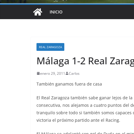
INICIO
REAL ZARAGOZA
Málaga 1-2 Real Zara
enero 29, 2011
Carlos
También ganamos fuera de casa
El Real Zaragoza también sabe ganar lejos de la 
consecutiva, nos alejamos a cuatro puntos del 
tranquilo sobre todo si también somos capaces d
victoria el próximo partido ante el Racing.
El Málaga se adelantó con gol de Duda en el min