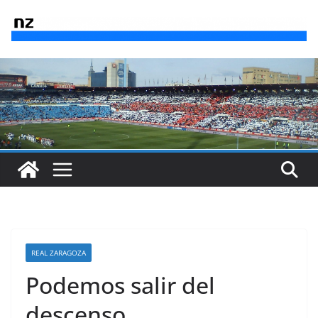
Saltar
al
contenido
REAL ZARAGOZA
Podemos salir del
descenso