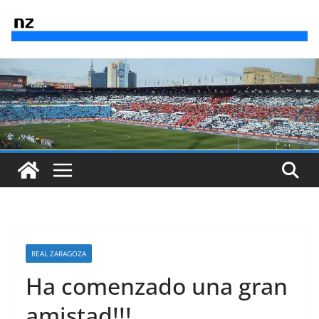
Saltar
al
contenido
REAL ZARAGOZA
Ha comenzado una gran
amistad!!!