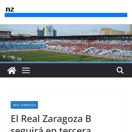
Saltar
al
contenido
REAL ZARAGOZA
El Real Zaragoza B
seguirá en tercera