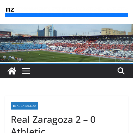
Saltar
al
contenido
REAL ZARAGOZA
Real Zaragoza 2 – 0
Athletic