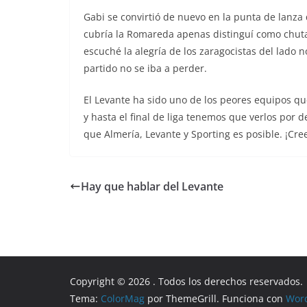
Gabi se convirtió de nuevo en la punta de lanza q
cubría la Romareda apenas distinguí como chutab
escuché la alegría de los zaragocistas del lado
partido no se iba a perder.
El Levante ha sido uno de los peores equipos q
y hasta el final de liga tenemos que verlos por 
que Almería, Levante y Sporting es posible. ¡Cre
Hay que hablar del Levante
Copyright © 2026
. Todos los derechos reservados.
Tema:
ColorMag
por ThemeGrill. Funciona con
Wor