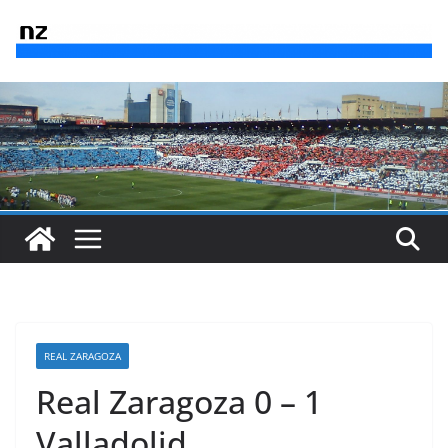
Saltar
al
contenido
REAL ZARAGOZA
Real Zaragoza 0 – 1
Valladolid