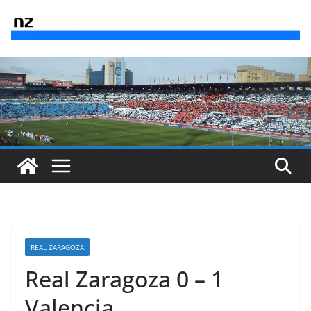
Saltar
al
contenido
REAL ZARAGOZA
Real Zaragoza 0 – 1
Valencia