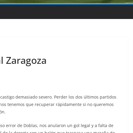
al Zaragoza
 castigo demasiado severo. Perder los dos últimos partidos
 nos tenemos que recuperar rápidamente si no queremos
ón.
so error de Doblas, nos anularon un gol legal y a falta de
ol de la derrota con un balón que traspasa una maraña de