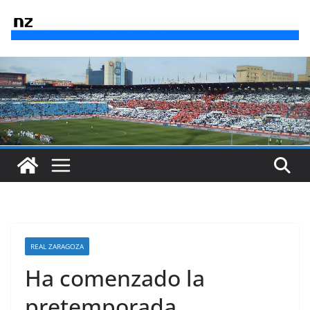
Saltar
al
contenido
REAL ZARAGOZA
Ha comenzado la
pretemporada