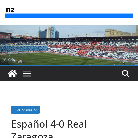
Saltar
al
contenido
REAL ZARAGOZA
Español 4-0 Real
Zaragoza