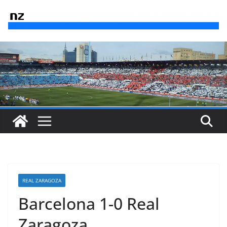
Saltar
al
contenido
REAL ZARAGOZA
Barcelona 1-0 Real
Zaragoza